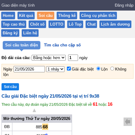
Giao diện máy tính
Đăng nhập
Home
Kết quả
Soi cầu
Thống kê
Công cụ phân tích
Top cao thủ
Chốt số
LOTTO
Lô Top
Chat
Lịch âm dương
Đăng ký
Liên hệ
Soi cầu toàn diện
Tìm cầu cho cặp số
Độ dài của cầu:
ngày
Ngày
Giải đặc biệt
Lộn
Không
lộn
Cầu giải Đặc biệt ngày 21/05/2026 tại vị trí 9x38
61
16
Theo cầu này, dự đoán ngày 21/05/2026 Đặc biệt sẽ về
hoặc
▲
Mở thưởng Thứ Tư ngày 20/05/2026
68
ĐB
885