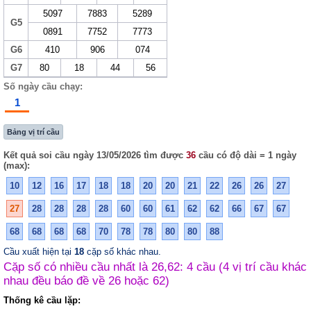
5097
7883
5289
G5
0891
7752
7773
G6
410
906
074
G7
80
18
44
56
Số ngày cầu chạy:
1
Bảng vị trí cầu
Kết quả soi cầu ngày 13/05/2026 tìm được
36
cầu có độ dài = 1 ngày
(max):
10
12
16
17
18
18
20
20
21
22
26
26
27
27
28
28
28
28
60
60
61
62
62
66
67
67
68
68
68
68
70
78
78
80
80
88
Cầu xuất hiện tại
18
cặp số khác nhau.
Cặp số có nhiều cầu nhất là 26,62: 4 cầu (4 vị trí cầu khác
nhau đều báo đề về 26 hoặc 62)
Thống kê cầu lặp: