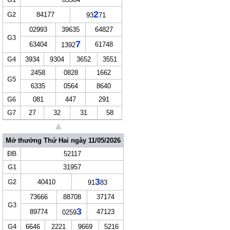
2
G2
84177
93
71
02993
39635
64827
G3
7
63404
61748
1392
G4
3934
9304
3652
3551
2458
0828
1662
G5
6335
0564
8640
G6
081
447
291
G7
27
32
31
58
▲
Mở thưởng Thứ Hai ngày 11/05/2026
ĐB
52117
G1
31957
3
G2
40410
91
83
73666
88708
37174
G3
3
89774
47123
0259
G4
6646
2221
9669
5216