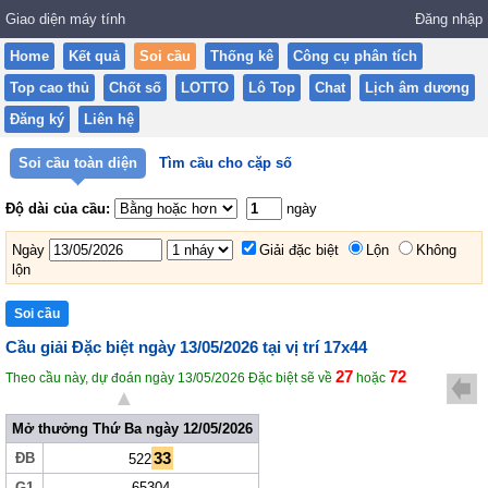
Giao diện máy tính
Đăng nhập
Home
Kết quả
Soi cầu
Thống kê
Công cụ phân tích
Top cao thủ
Chốt số
LOTTO
Lô Top
Chat
Lịch âm dương
Đăng ký
Liên hệ
Soi cầu toàn diện
Tìm cầu cho cặp số
Độ dài của cầu:
ngày
Ngày
Giải đặc biệt
Lộn
Không
lộn
Cầu giải Đặc biệt ngày 13/05/2026 tại vị trí 17x44
27
72
Theo cầu này, dự đoán ngày 13/05/2026 Đặc biệt sẽ về
hoặc
▲
Mở thưởng Thứ Ba ngày 12/05/2026
33
ĐB
522
G1
65304