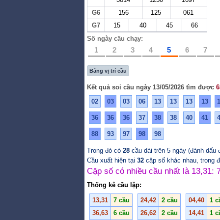
G6
156
125
061
G7
15
40
45
66
Số ngày cầu chạy:
1
2
3
4
5
6
7
Bảng vị trí cầu
Kết quả soi cầu ngày 13/05/2026 tìm được
6
02
03
03
06
13
13
13
13
36
36
36
37
38
38
40
41
88
93
97
98
98
Trong đó có
28
cầu dài trên 5 ngày (đánh dấu 
Cầu xuất hiện tại
32
cặp số khác nhau, trong 
Cặp số có nhiều cầu nhất là 13,31: 7
Thống kê cầu lặp:
13,31
7 cầu
24,42
2 cầu
04,40
1 c
36,63
6 cầu
26,62
2 cầu
14,41
1 c