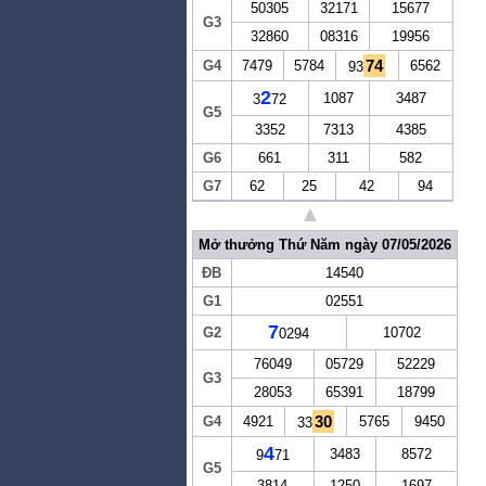
50305
32171
15677
G3
32860
08316
19956
74
G4
7479
5784
6562
93
2
1087
3487
3
72
G5
3352
7313
4385
G6
661
311
582
G7
62
25
42
94
▲
Mở thưởng Thứ Năm ngày 07/05/2026
ĐB
14540
G1
02551
7
G2
10702
0294
76049
05729
52229
G3
28053
65391
18799
30
G4
4921
5765
9450
33
4
3483
8572
9
71
G5
3814
1250
1697