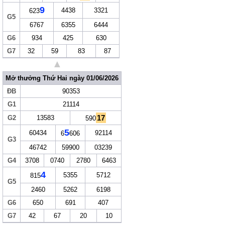
9
4438
3321
623
G5
6767
6355
6444
G6
934
425
630
G7
32
59
83
87
▲
Mở thưởng Thứ Hai ngày 01/06/2026
ĐB
90353
G1
21114
17
G2
13583
590
5
60434
92114
6
606
G3
46742
59900
03239
G4
3708
0740
2780
6463
4
5355
5712
815
G5
2460
5262
6198
G6
650
691
407
G7
42
67
20
10