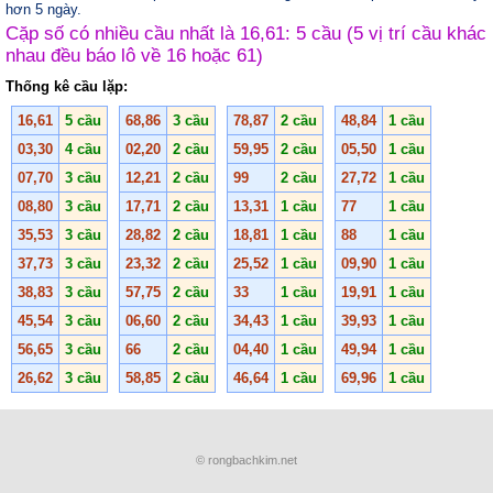
hơn 5 ngày.
Cặp số có nhiều cầu nhất là 16,61: 5 cầu (5 vị trí cầu khác
nhau đều báo lô về 16 hoặc 61)
Thống kê cầu lặp:
16,61
5 cầu
68,86
3 cầu
78,87
2 cầu
48,84
1 cầu
03,30
4 cầu
02,20
2 cầu
59,95
2 cầu
05,50
1 cầu
07,70
3 cầu
12,21
2 cầu
99
2 cầu
27,72
1 cầu
08,80
3 cầu
17,71
2 cầu
13,31
1 cầu
77
1 cầu
35,53
3 cầu
28,82
2 cầu
18,81
1 cầu
88
1 cầu
37,73
3 cầu
23,32
2 cầu
25,52
1 cầu
09,90
1 cầu
38,83
3 cầu
57,75
2 cầu
33
1 cầu
19,91
1 cầu
45,54
3 cầu
06,60
2 cầu
34,43
1 cầu
39,93
1 cầu
56,65
3 cầu
66
2 cầu
04,40
1 cầu
49,94
1 cầu
26,62
3 cầu
58,85
2 cầu
46,64
1 cầu
69,96
1 cầu
© rongbachkim.net