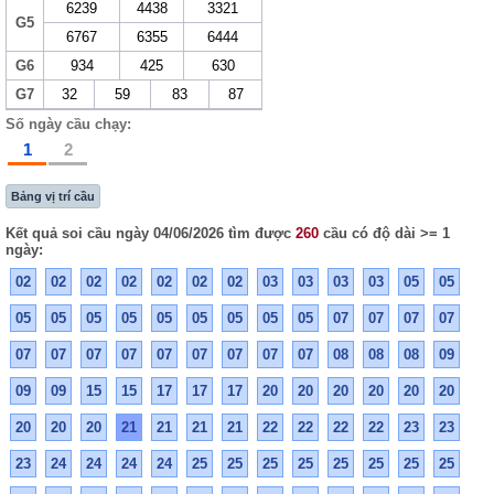
6239
4438
3321
G5
6767
6355
6444
G6
934
425
630
G7
32
59
83
87
Số ngày cầu chạy:
1
2
Bảng vị trí cầu
Kết quả soi cầu ngày 04/06/2026 tìm được
260
cầu có độ dài >= 1
ngày:
02
02
02
02
02
02
02
03
03
03
03
05
05
05
05
05
05
05
05
05
05
05
07
07
07
07
07
07
07
07
07
07
07
07
07
08
08
08
09
09
09
15
15
17
17
17
20
20
20
20
20
20
20
20
20
21
21
21
21
22
22
22
22
23
23
23
24
24
24
24
25
25
25
25
25
25
25
25