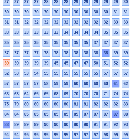
27
27
27
27
28
28
28
29
29
29
29
29
30
30
30
30
30
30
30
30
30
30
30
30
31
31
31
31
32
32
32
32
32
32
32
32
32
33
33
33
33
33
33
33
33
34
34
34
34
35
35
35
35
35
35
35
35
35
35
35
35
37
37
37
37
37
37
37
37
38
38
38
38
38
38
38
39
39
39
39
39
39
39
45
45
47
47
50
51
52
52
52
53
53
54
55
55
55
55
55
55
57
57
57
57
57
57
57
58
59
59
60
60
60
60
61
62
63
63
64
65
65
68
69
70
70
70
71
74
74
75
79
80
80
80
80
80
81
81
82
82
82
83
84
84
85
85
85
85
85
85
87
87
87
87
88
88
89
89
89
90
90
90
90
90
91
91
92
93
94
94
95
95
95
95
95
97
97
97
98
99
99