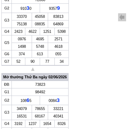
3
9
G2
910
0
9357
33370
45058
83813
G3
75138
08835
64869
G4
2423
4622
1251
5398
0976
4695
2571
G5
1498
5748
4618
G6
374
613
055
G7
52
90
77
34
▲
Mở thưởng Thứ Ba ngày 02/06/2026
ĐB
73823
G1
98492
6
3
G2
108
5
0084
34079
78655
33221
G3
16531
68167
40341
G4
3192
1237
1654
8326