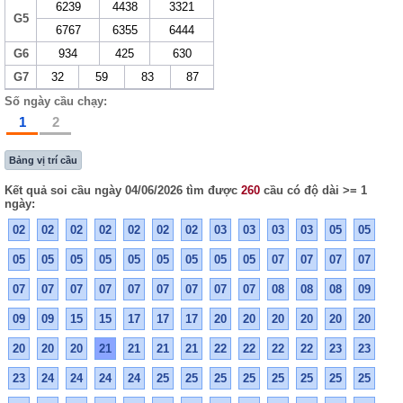
6239
4438
3321
G5
6767
6355
6444
G6
934
425
630
G7
32
59
83
87
Số ngày cầu chạy:
1
2
Bảng vị trí cầu
Kết quả soi cầu ngày 04/06/2026 tìm được
260
cầu có độ dài >= 1
ngày:
02
02
02
02
02
02
02
03
03
03
03
05
05
05
05
05
05
05
05
05
05
05
07
07
07
07
07
07
07
07
07
07
07
07
07
08
08
08
09
09
09
15
15
17
17
17
20
20
20
20
20
20
20
20
20
21
21
21
21
22
22
22
22
23
23
23
24
24
24
24
25
25
25
25
25
25
25
25