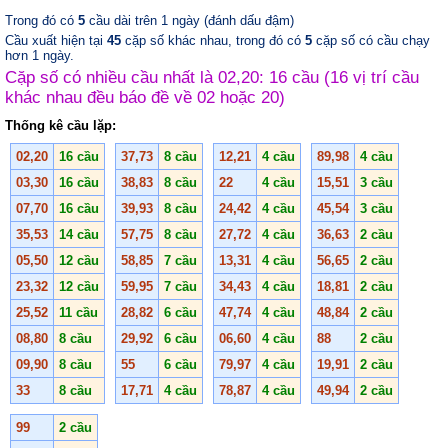
Trong đó có
5
cầu dài trên 1 ngày (đánh dấu đậm)
Cầu xuất hiện tại
45
cặp số khác nhau, trong đó có
5
cặp số có cầu chạy
hơn 1 ngày.
Cặp số có nhiều cầu nhất là 02,20: 16 cầu (16 vị trí cầu
khác nhau đều báo đề về 02 hoặc 20)
Thống kê cầu lặp:
02,20
16 cầu
37,73
8 cầu
12,21
4 cầu
89,98
4 cầu
03,30
16 cầu
38,83
8 cầu
22
4 cầu
15,51
3 cầu
07,70
16 cầu
39,93
8 cầu
24,42
4 cầu
45,54
3 cầu
35,53
14 cầu
57,75
8 cầu
27,72
4 cầu
36,63
2 cầu
05,50
12 cầu
58,85
7 cầu
13,31
4 cầu
56,65
2 cầu
23,32
12 cầu
59,95
7 cầu
34,43
4 cầu
18,81
2 cầu
25,52
11 cầu
28,82
6 cầu
47,74
4 cầu
48,84
2 cầu
08,80
8 cầu
29,92
6 cầu
06,60
4 cầu
88
2 cầu
09,90
8 cầu
55
6 cầu
79,97
4 cầu
19,91
2 cầu
33
8 cầu
17,71
4 cầu
78,87
4 cầu
49,94
2 cầu
99
2 cầu