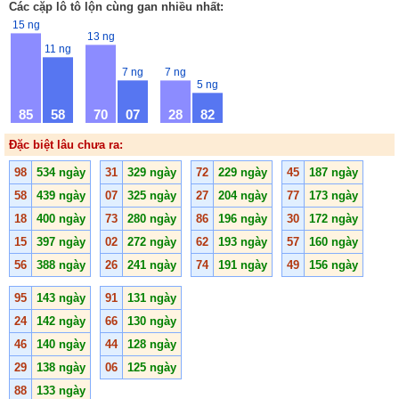
Các cặp lô tô lộn cùng gan nhiều nhất:
15 ng
13 ng
11 ng
7 ng
7 ng
5 ng
85
58
70
07
28
82
Đặc biệt lâu chưa ra:
98
534 ngày
31
329 ngày
72
229 ngày
45
187 ngày
58
439 ngày
07
325 ngày
27
204 ngày
77
173 ngày
18
400 ngày
73
280 ngày
86
196 ngày
30
172 ngày
15
397 ngày
02
272 ngày
62
193 ngày
57
160 ngày
56
388 ngày
26
241 ngày
74
191 ngày
49
156 ngày
95
143 ngày
91
131 ngày
24
142 ngày
66
130 ngày
46
140 ngày
44
128 ngày
29
138 ngày
06
125 ngày
88
133 ngày