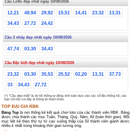
Cầu Lotto đẹp nhất ngày 10/08/2026
12,21
49,94
29,92
15,51
14,41
23,32
13,31
34,43
27,72
24,42
Cầu 2 nháy đẹp nhất ngày 10/08/2026
47,74
03,30
34,43
Cầu Đặc biệt đẹp nhất ngày 10/08/2026
23,32
03,30
35,53
25,52
02,20
13,31
37,73
33
34,43
27,72
(*) "Cầu đẹp nhất" là do hệ thống tự động tính toán dựa vào các số liệu thống kê, các
bạn chỉ nên coi đây là thông tin tham khảo.
TOP ĐẠI GIA RBK
Bảng Top
là nơi thống kê kết quả chơi loto của các thành viên RBK. Bảng
được chia thành các mục Tuần, Tháng, Quý, Năm, All (toàn thời gian). Mỗi
mục liệt kê theo thứ tự từ cao xuống thấp của 50 thành viên giành được
nhiều k nhất trong khoảng thời gian tương ứng.