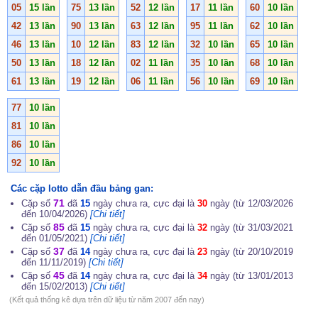
05
15 lần
75
13 lần
52
12 lần
17
11 lần
60
10 lần
42
13 lần
90
13 lần
63
12 lần
95
11 lần
62
10 lần
46
13 lần
10
12 lần
83
12 lần
32
10 lần
65
10 lần
50
13 lần
18
12 lần
02
11 lần
35
10 lần
68
10 lần
61
13 lần
19
12 lần
06
11 lần
56
10 lần
69
10 lần
77
10 lần
81
10 lần
86
10 lần
92
10 lần
Các cặp lotto dẫn đầu bảng gan:
71
Cặp số
đã
15
ngày chưa ra, cực đại là
30
ngày (từ 12/03/2026
đến 10/04/2026)
[Chi tiết]
85
Cặp số
đã
15
ngày chưa ra, cực đại là
32
ngày (từ 31/03/2021
đến 01/05/2021)
[Chi tiết]
37
Cặp số
đã
14
ngày chưa ra, cực đại là
23
ngày (từ 20/10/2019
đến 11/11/2019)
[Chi tiết]
45
Cặp số
đã
14
ngày chưa ra, cực đại là
34
ngày (từ 13/01/2013
đến 15/02/2013)
[Chi tiết]
(Kết quả thống kê dựa trên dữ liệu từ năm 2007 đến nay)