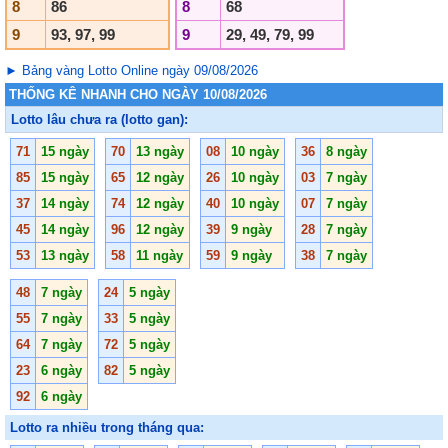
8
86
8
68
9
93, 97, 99
9
29, 49, 79, 99
► Bảng vàng Lotto Online ngày 09/08/2026
THỐNG KÊ NHANH CHO NGÀY 10/08/2026
Lotto lâu chưa ra (lotto gan):
71
15 ngày
70
13 ngày
08
10 ngày
36
8 ngày
85
15 ngày
65
12 ngày
26
10 ngày
03
7 ngày
37
14 ngày
74
12 ngày
40
10 ngày
07
7 ngày
45
14 ngày
96
12 ngày
39
9 ngày
28
7 ngày
53
13 ngày
58
11 ngày
59
9 ngày
38
7 ngày
48
7 ngày
24
5 ngày
55
7 ngày
33
5 ngày
64
7 ngày
72
5 ngày
23
6 ngày
82
5 ngày
92
6 ngày
Lotto ra nhiều trong tháng qua: