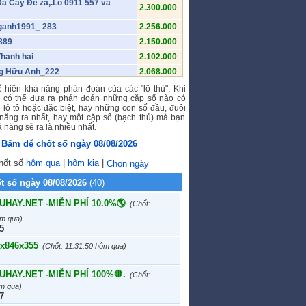
a Cây Đề za,.Lo 0911 557 và
2.300.000
ganh1991_ 283
2.256.000
889
2.150.000
hanh hai
2.102.000
g Hữu Anh_222
2.068.000
23
2.034.000
 hiện khả năng phán đoán của các "lô thủ". Khi
n có thể đưa ra phán đoán những cặp số nào có
giakhoa71 342
2.018.000
 lô tô hoặc đặc biệt, hay những con số đầu, đuôi
h Hữu Sơn.492
1.896.000
năng ra nhất, hay một cặp số (bạch thủ) mà bạn
 năng sẽ ra là nhiều nhất.
h.391
1.874.000
Bấm để chốt số ngày
08/08/2026
ánh Huy 38
1.852.000
aby198x
1.840.000
hốt số
hôm qua
|
hôm kia
|
Chọn ngày
ngo36223 968
1.836.000
t số ngày 08/08/2026
(40)
ến Anh 313
1.836.000
UHAY.NET -MIỄN PHÍ 10.0%🌎
(Chốt:
 Đàm Thanh
1.780.000
ôm qua)
n Anh 944
1.770.000
5
ienBacSo.Com 😔 Soi Cầu MB
1.748.000
x846x355
(Chốt: 11:31:50 hôm qua)
h12_213
1.742.000
c Việt 655
1.742.000
UHAY.NET -MIỄN PHÍ 100%🛑.
(Chốt:
ễn Đức Yến_379
1.714.000
ôm qua)
7
980
1.710.000