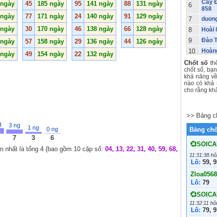
Cây Đ
 ngày
45
185 ngày
95
141 ngày
88
131 ngày
6
858
 ngày
77
171 ngày
24
140 ngày
91
129 ngày
7
duon
 ngày
30
170 ngày
46
138 ngày
66
128 ngày
8
Hoài 
9
Đào T
 ngày
57
158 ngày
29
136 ngày
44
126 ngày
10
Hoàn
 ngày
49
154 ngày
22
132 ngày
11
HHH1
Chốt số
thể
ấy
chốt số, bạ
12
phan
khả năng về
13
Huỳn
nào có khả 
 rút
cho rằng khả
14
Khán
c
97
15
Lê Kh
ng chu kỳ
16
Mr B
>> Bảng c
g
đếm
28
-
82
3 ng
17
yen-
1 ng
0 ng
Bảng chố
 ngủ
18
Vũ Ti
7
3
6
💞SOICA
uả trám
19
Viên
n nhất là tổng 4 (bao gồm 10 cặp số:
04, 13, 22, 31, 40, 59, 68,
11:31:38 h
20
Hồ Tấ
Lô:
59, 9
 nhắn tin e ạ
21
😔 M
Zloa0568
quá nhiều ních thật chặn chó mãi ko hết nay chắc còn ních này
22
t-lin
Lô:
79
23
Võ Đứ
💞SOICA
24
Nguy
11:32:11 h
 tật như mày chơi sao nổi
Lô:
79, 9
25
Văn 
ng khác