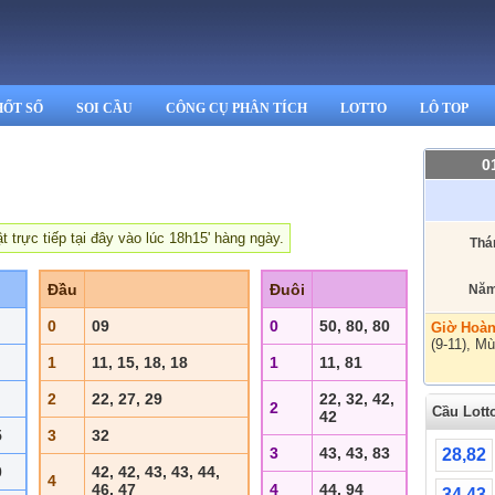
ỐT SỐ
SOI CẦU
CÔNG CỤ PHÂN TÍCH
LOTTO
LÔ TOP
0
trực tiếp tại đây vào lúc 18h15' hàng ngày.
Thá
Đầu
Đuôi
Năm
0
09
0
50, 80, 80
Giờ Hoàn
(9-11), Mù
1
11, 15, 18, 18
1
11, 81
2
22, 27, 29
22, 32, 42,
2
Cầu Lott
42
5
3
32
3
43, 43, 83
28,82
0
42, 42, 43, 43, 44,
4
46, 47
4
44, 94
34,43