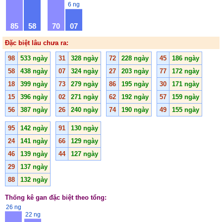
6 ng
85
58
70
07
Đặc biệt lâu chưa ra:
98
533 ngày
31
328 ngày
72
228 ngày
45
186 ngày
58
438 ngày
07
324 ngày
27
203 ngày
77
172 ngày
18
399 ngày
73
279 ngày
86
195 ngày
30
171 ngày
15
396 ngày
02
271 ngày
62
192 ngày
57
159 ngày
56
387 ngày
26
240 ngày
74
190 ngày
49
155 ngày
95
142 ngày
91
130 ngày
24
141 ngày
66
129 ngày
46
139 ngày
44
127 ngày
29
137 ngày
88
132 ngày
Thống kê gan đặc biệt theo tổng:
26 ng
22 ng