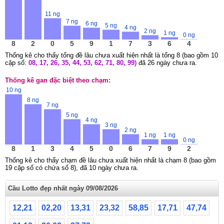
11 ng
7 ng
6 ng
5 ng
4 ng
2 ng
1 ng
0 ng
8
2
0
5
9
1
7
3
6
4
Thống kê cho thấy tổng đề lâu chưa xuất hiện nhất là tổng 8 (bao gồm 10
cặp số:
08, 17, 26, 35, 44, 53, 62, 71, 80, 99
) đã 26 ngày chưa ra.
Thống kê gan đặc biệt theo chạm:
10 ng
8 ng
7 ng
5 ng
4 ng
3 ng
2 ng
1 ng
1 ng
0 ng
8
1
3
4
5
0
6
7
9
2
Thống kê cho thấy chạm đề lâu chưa xuất hiện nhất là chạm 8 (bao gồm
19 cặp số có chứa số 8), đã 10 ngày chưa ra.
Cầu Lotto đẹp nhất ngày 09/08/2026
12,21
02,20
13,31
23,32
58,85
17,71
47,74