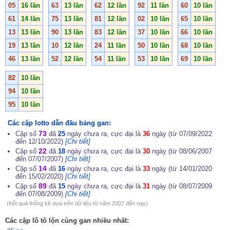
05
16 lần
63
13 lần
62
12 lần
92
11 lần
60
10 lần
61
14 lần
75
13 lần
81
12 lần
02
10 lần
65
10 lần
13
13 lần
90
13 lần
83
12 lần
37
10 lần
66
10 lần
19
13 lần
10
12 lần
24
11 lần
50
10 lần
68
10 lần
46
13 lần
52
12 lần
54
11 lần
53
10 lần
69
10 lần
82
10 lần
94
10 lần
95
10 lần
Các cặp lotto dẫn đầu bảng gan:
73
Cặp số
đã
25
ngày chưa ra, cực đại là
36
ngày (từ 07/09/2022
đến 12/10/2022)
[Chi tiết]
22
Cặp số
đã
18
ngày chưa ra, cực đại là
30
ngày (từ 08/06/2007
đến 07/07/2007)
[Chi tiết]
14
Cặp số
đã
16
ngày chưa ra, cực đại là
33
ngày (từ 14/01/2020
đến 15/02/2020)
[Chi tiết]
89
Cặp số
đã
15
ngày chưa ra, cực đại là
31
ngày (từ 08/07/2009
đến 07/08/2009)
[Chi tiết]
(Kết quả thống kê dựa trên dữ liệu từ năm 2007 đến nay)
Các cặp lô tô lộn cùng gan nhiều nhất: