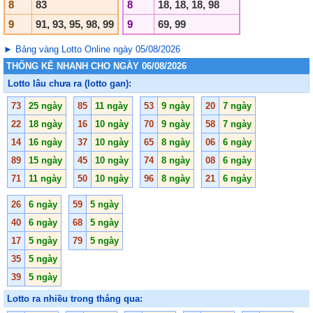
8
83
8
18, 18, 18, 98
9
91, 93, 95, 98, 99
9
69, 99
► Bảng vàng Lotto Online ngày 05/08/2026
THỐNG KÊ NHANH CHO NGÀY 06/08/2026
Lotto lâu chưa ra (lotto gan):
73
25 ngày
85
11 ngày
53
9 ngày
20
7 ngày
22
18 ngày
16
10 ngày
70
9 ngày
58
7 ngày
14
16 ngày
37
10 ngày
65
8 ngày
06
6 ngày
89
15 ngày
45
10 ngày
74
8 ngày
08
6 ngày
71
11 ngày
50
10 ngày
96
8 ngày
21
6 ngày
26
6 ngày
59
5 ngày
40
6 ngày
68
5 ngày
17
5 ngày
79
5 ngày
35
5 ngày
39
5 ngày
Lotto ra nhiều trong tháng qua: