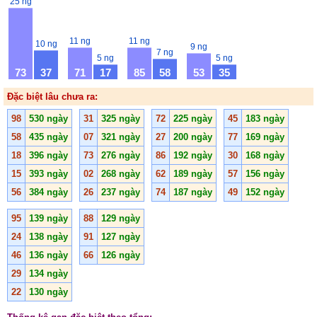
25 ng
11 ng
11 ng
10 ng
9 ng
7 ng
5 ng
5 ng
73
37
71
17
85
58
53
35
Đặc biệt lâu chưa ra:
98
530 ngày
31
325 ngày
72
225 ngày
45
183 ngày
58
435 ngày
07
321 ngày
27
200 ngày
77
169 ngày
18
396 ngày
73
276 ngày
86
192 ngày
30
168 ngày
15
393 ngày
02
268 ngày
62
189 ngày
57
156 ngày
56
384 ngày
26
237 ngày
74
187 ngày
49
152 ngày
95
139 ngày
88
129 ngày
24
138 ngày
91
127 ngày
46
136 ngày
66
126 ngày
29
134 ngày
22
130 ngày