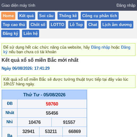
Giao diện máy tính
Đăng nhập
Home
Kết quả
Soi cầu
Thống kê
Công cụ phân tích
Top cao thủ
Chốt số
LOTTO
Lô Top
Chat
Lịch âm dương
Đăng ký
Liên hệ
Để sử dụng hết các chức năng của website, hãy
Đăng nhập
hoặc
Đăng
ký
nếu bạn chưa có tài khoản
Kết quả xổ số miền Bắc mới nhất
Ngày 06/08/2026: 17:41:30
Kết quả xổ số miền Bắc sẽ được tường thuật trực tiếp tại đây vào lúc
18h15' hàng ngày.
Thứ Tư - 05/08/2026
ĐB
59760
Nhất
55456
Nhì
10476
91557
32941
53211
66869
Ba