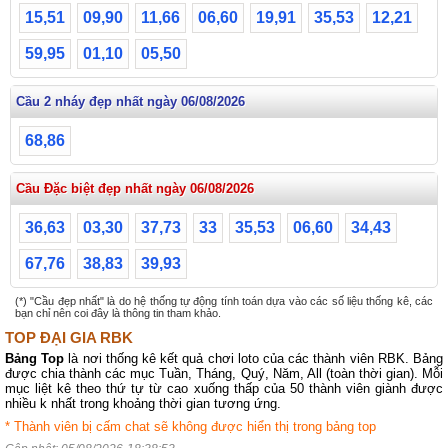
15,51
09,90
11,66
06,60
19,91
35,53
12,21
59,95
01,10
05,50
Cầu 2 nháy đẹp nhất ngày 06/08/2026
68,86
Cầu Đặc biệt đẹp nhất ngày 06/08/2026
36,63
03,30
37,73
33
35,53
06,60
34,43
67,76
38,83
39,93
(*) "Cầu đẹp nhất" là do hệ thống tự động tính toán dựa vào các số liệu thống kê, các
bạn chỉ nên coi đây là thông tin tham khảo.
TOP ĐẠI GIA RBK
Bảng Top
là nơi thống kê kết quả chơi loto của các thành viên RBK. Bảng
được chia thành các mục Tuần, Tháng, Quý, Năm, All (toàn thời gian). Mỗi
mục liệt kê theo thứ tự từ cao xuống thấp của 50 thành viên giành được
nhiều k nhất trong khoảng thời gian tương ứng.
* Thành viên bị cấm chat sẽ không được hiển thị trong bảng top