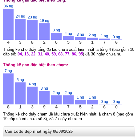
Thống kê gan đặc biệt theo tổng:
36 ng
24 ng
23 ng
19 ng
8 ng
4 ng
3 ng
2 ng
1 ng
0 ng
4
3
8
2
0
5
9
1
7
6
Thống kê cho thấy tổng đề lâu chưa xuất hiện nhất là tổng 4 (bao gồm 10
cặp số:
04, 13, 22, 31, 40, 59, 68, 77, 86, 95
) đã 36 ngày chưa ra.
Thống kê gan đặc biệt theo chạm:
7 ng
5 ng
4 ng
3 ng
2 ng
2 ng
1 ng
1 ng
0 ng
0 ng
8
1
3
9
4
7
5
2
6
0
Thống kê cho thấy chạm đề lâu chưa xuất hiện nhất là chạm 8 (bao gồm
19 cặp số có chứa số 8), đã 7 ngày chưa ra.
Cầu Lotto đẹp nhất ngày 06/08/2026