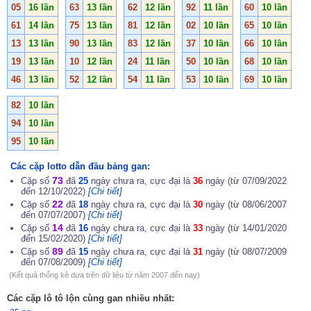
05
16 lần
63
13 lần
62
12 lần
92
11 lần
60
10 lần
61
14 lần
75
13 lần
81
12 lần
02
10 lần
65
10 lần
13
13 lần
90
13 lần
83
12 lần
37
10 lần
66
10 lần
19
13 lần
10
12 lần
24
11 lần
50
10 lần
68
10 lần
46
13 lần
52
12 lần
54
11 lần
53
10 lần
69
10 lần
82
10 lần
94
10 lần
95
10 lần
Các cặp lotto dẫn đầu bảng gan:
73
Cặp số
đã
25
ngày chưa ra, cực đại là
36
ngày (từ 07/09/2022
đến 12/10/2022)
[Chi tiết]
22
Cặp số
đã
18
ngày chưa ra, cực đại là
30
ngày (từ 08/06/2007
đến 07/07/2007)
[Chi tiết]
14
Cặp số
đã
16
ngày chưa ra, cực đại là
33
ngày (từ 14/01/2020
đến 15/02/2020)
[Chi tiết]
89
Cặp số
đã
15
ngày chưa ra, cực đại là
31
ngày (từ 08/07/2009
đến 07/08/2009)
[Chi tiết]
(Kết quả thống kê dựa trên dữ liệu từ năm 2007 đến nay)
Các cặp lô tô lộn cùng gan nhiều nhất: