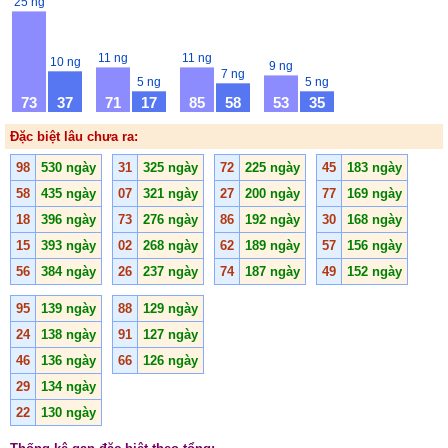
25 ng
11 ng
11 ng
10 ng
9 ng
7 ng
5 ng
5 ng
73
37
71
17
85
58
53
35
Đặc biệt lâu chưa ra:
98
530 ngày
31
325 ngày
72
225 ngày
45
183 ngày
58
435 ngày
07
321 ngày
27
200 ngày
77
169 ngày
18
396 ngày
73
276 ngày
86
192 ngày
30
168 ngày
15
393 ngày
02
268 ngày
62
189 ngày
57
156 ngày
56
384 ngày
26
237 ngày
74
187 ngày
49
152 ngày
95
139 ngày
88
129 ngày
24
138 ngày
91
127 ngày
46
136 ngày
66
126 ngày
29
134 ngày
22
130 ngày